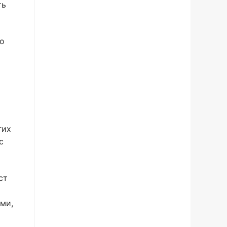
ть
то
гих
с
ст
ами,