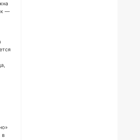
кна
ок —
в
ется
а,
но»
 в