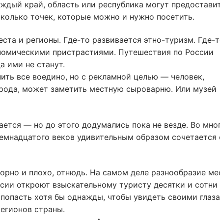
аждый край, область или республика могут предостави
колько точек, которые можно и нужно посетить.
еста и регионы. Где-то развивается этно-туризм. Где-
номическими пристрастиями. Путешествия по России
а ими не станут.
ить все воедино, но с рекламной целью — человек,
рода, может заметить местную сыроварню. Или музей
ается — но до этого додумались пока не везде. Во мно
емнадцатого веков удивительным образом сочетается 
порно и плохо, отнюдь. На самом деле разнообразие ме
ссии откроют взыскательному туристу десятки и сотни
т попасть хотя бы однажды, чтобы увидеть своими глаз
регионов страны.