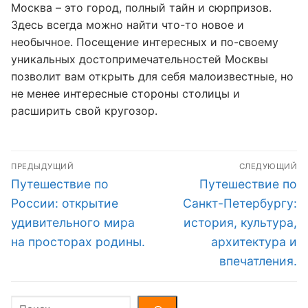
Москва – это город, полный тайн и сюрпризов.
Здесь всегда можно найти что-то новое и
необычное. Посещение интересных и по-своему
уникальных достопримечательностей Москвы
позволит вам открыть для себя малоизвестные, но
не менее интересные стороны столицы и
расширить свой кругозор.
Навигация
ПРЕДЫДУЩИЙ
СЛЕДУЮЩИЙ
по
Предыдущая
Следующая
Путешествие по
Путешествие по
записям
запись:
запись:
России: открытие
Санкт-Петербургу:
удивительного мира
история, культура,
на просторах родины.
архитектура и
впечатления.
Поиск