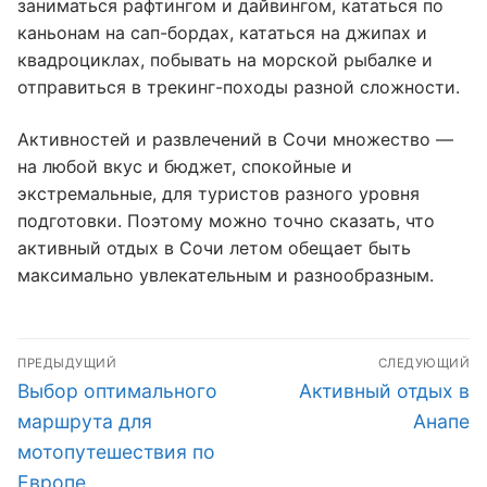
заниматься рафтингом и дайвингом, кататься по
каньонам на сап-бордах, кататься на джипах и
квадроциклах, побывать на морской рыбалке и
отправиться в трекинг-походы разной сложности.
Активностей и развлечений в Сочи множество —
на любой вкус и бюджет, спокойные и
экстремальные, для туристов разного уровня
подготовки. Поэтому можно точно сказать, что
активный отдых в Сочи летом обещает быть
максимально увлекательным и разнообразным.
Навигация
ПРЕДЫДУЩИЙ
СЛЕДУЮЩИЙ
по
Предыдущая
Следующая
Выбор оптимального
Активный отдых в
записям
запись:
запись:
маршрута для
Анапе
мотопутешествия по
Европе