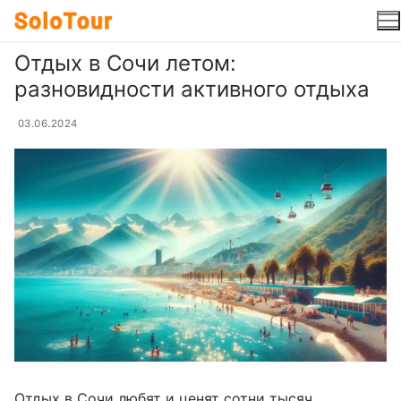
Перейти
к
содержимому
Отдых в Сочи летом:
разновидности активного отдыха
03.06.2024
Отдых в Сочи любят и ценят сотни тысяч